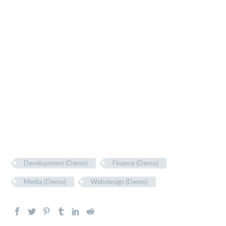
In vel tellus eu nulla vehicula rhoncus et eu mi.
Lorem ipsum dolor sit amet, consectetur adipiscing
elit. Suspendisse ac quam quis enim hendrerit
tempus id congue ante. Cras consequat lorem et
neque facilisis tincidunt. Maecenas non mi pretium,
interdum odio eget, sollicitudin mi. Proin tempus
ligula et lacus egestas varius. In pulvinar nisl dolor,
non commodo eros blandit id.
Development (Demo)
Finance (Demo)
Media (Demo)
Webdesign (Demo)