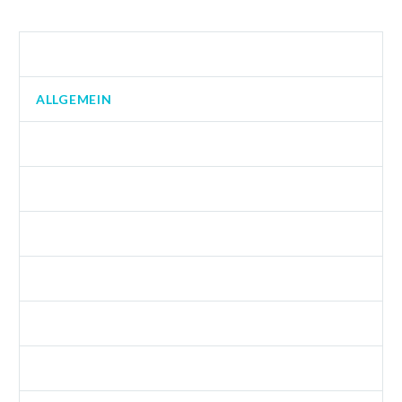
AGENCY LIGHT (DEMO)
ALLGEMEIN
BUSINESS (DEMO)
BUSINESS 04 (DEMO)
BUSINESS 06 (DEMO)
BUSINESS SPARTA (DEMO)
BUSINESS SPARTA FULL (DEMO)
DEV (DEMO)