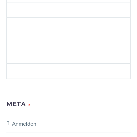
SPLASH SHOP 3 (DEMO)
VIDEOS (DEMO)
WEB (DEMO)
WEB STANDARDS (DEMO)
WORDPRESS (DEMO)
META
Anmelden