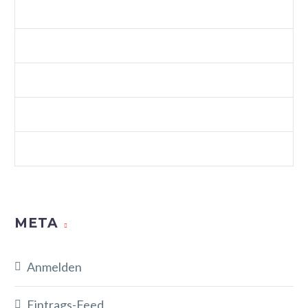
SPLASH SHOP 3 (DEMO)
VIDEOS (DEMO)
WEB (DEMO)
WEB STANDARDS (DEMO)
WORDPRESS (DEMO)
META
Anmelden
Eintrags-Feed