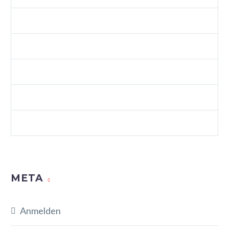
SPLASH SHOP 3 (DEMO)
VIDEOS (DEMO)
WEB (DEMO)
WEB STANDARDS (DEMO)
WORDPRESS (DEMO)
META
Anmelden