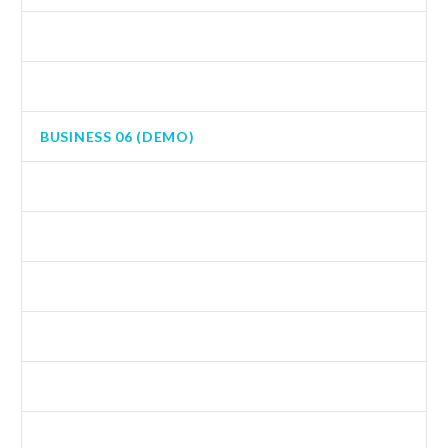
BUSINESS (DEMO)
BUSINESS 04 (DEMO)
BUSINESS 06 (DEMO)
BUSINESS SPARTA (DEMO)
BUSINESS SPARTA FULL (DEMO)
DEV (DEMO)
DEVELOPMENT (DEMO)
EVENTS (DEMO)
FASHION (DEMO)