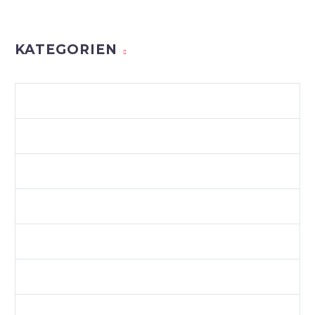
KATEGORIEN
AGENCY LIGHT (DEMO)
ALLGEMEIN
BUSINESS (DEMO)
BUSINESS 04 (DEMO)
BUSINESS 06 (DEMO)
BUSINESS SPARTA (DEMO)
BUSINESS SPARTA FULL (DEMO)