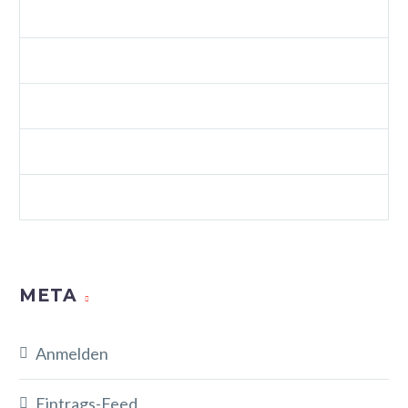
SPLASH SHOP 3 (DEMO)
VIDEOS (DEMO)
WEB (DEMO)
WEB STANDARDS (DEMO)
WORDPRESS (DEMO)
META
Anmelden
Eintrags-Feed