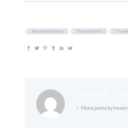
Mountains (Demo)
Nature (Demo)
Travel
HEEERSCH
/ AB
More posts by heeer