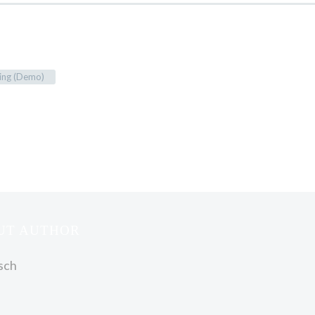
ling (Demo)
OUT AUTHOR
sch