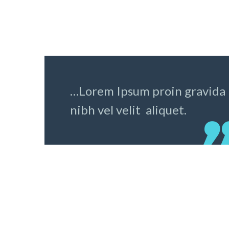
fugiat nulla pariatur. Excepteur sint occaecat
cupidatat non proident, sunt in culpa qui offici
deserunt mollit anim id est laborum.
…Lorem Ipsum proin gravida
nibh vel velit aliquet.
orem ipsum dolor sit amet, consectetur adipisi
elit, sed do eiusmod tempor incididunt ut labor
dolore magna aliqua. Ut enim ad minim veniam, 
nostrud exercitation ullamco laboris nisi ut aliq