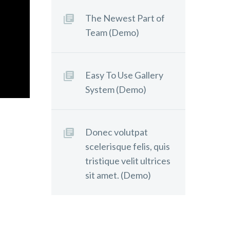
The Newest Part of
Team (Demo)
Easy To Use Gallery
System (Demo)
Donec volutpat
sicing
scelerisque felis, quis
re et
tristique velit ultrices
 quis
sit amet. (Demo)
quip ex
in
olore eu