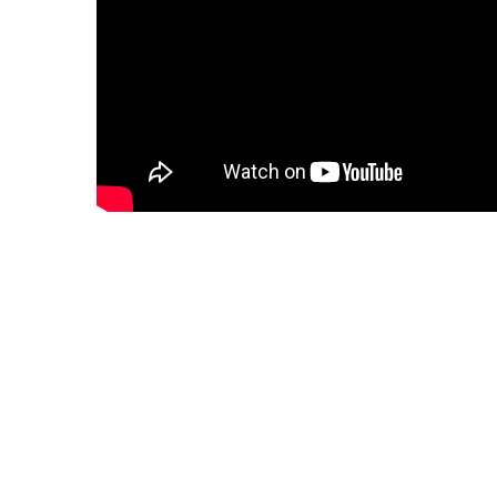
Lorem ipsum dolor sit amet, consectetur adipis
elit, sed do eiusmod tempor incididunt ut labor
dolore magna aliqua. Ut enim ad minim veniam, 
nostrud exercitation ullamco laboris nisi ut aliq
ea commodo consequat. Duis aute irure dolor i
reprehenderit in voluptate velit esse cillum do