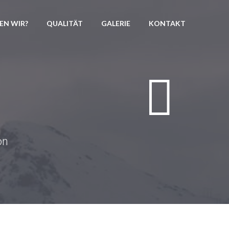
EN WIR?
QUALITÄT
GALERIE
KONTAKT


on