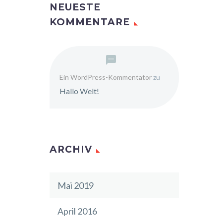
NEUESTE
ia
KOMMENTARE
ium,
ventore
Ein WordPress-Kommentator
zu
a sunt
Hallo Welt!
quia
squam
ARCHIV
quam
e
Mai 2019
ipsum
d do
April 2016