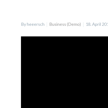
By heeersch
Business (Demo)
18. April 20