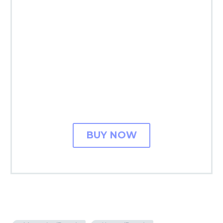
Lorem ipsum dolor sit amet,
consectetur adipisicing elit, sed do
eiusmod tempor incididunt ut labore
et dolore magna aliqua. Ut enim ad
minim veniam, quis nostrud
exercitation ullamco laboris
BUY NOW