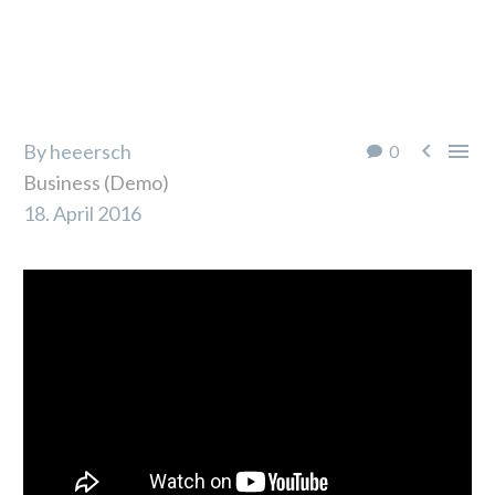


By heeersch
0
Business (Demo)
18. April 2016