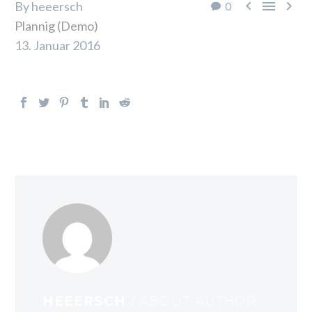



By heeersch
0
Plannig (Demo)
13. Januar 2016
HEEERSCH
/ ABOUT AUTHOR