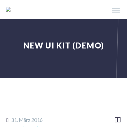
NEW UI KIT (DEMO)


31. März 2016