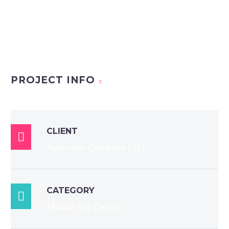
PROJECT INFO
CLIENT

Awesome Company LTD
CATEGORY

Mobile App Design