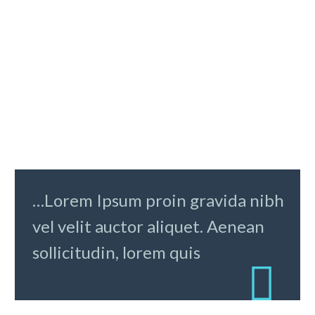
Lorem ipsum dolor sit amet, consectetur adipisicing
elit, sed do eiusmod tempor incididunt ut labore et
dolore magna aliqua. Ut enim ad
Lorem ipsum dolor sit amet, consectetur adipisicing
elit, sed do eiusmod tempor incididunt ut labore et
dolore magna aliqua. Ut enim ad
…Lorem Ipsum proin gravida nibh
vel velit auctor aliquet. Aenean
sollicitudin, lorem quis