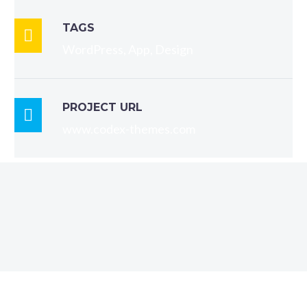
TAGS

WordPress, App, Design
PROJECT URL

www.codex-themes.com