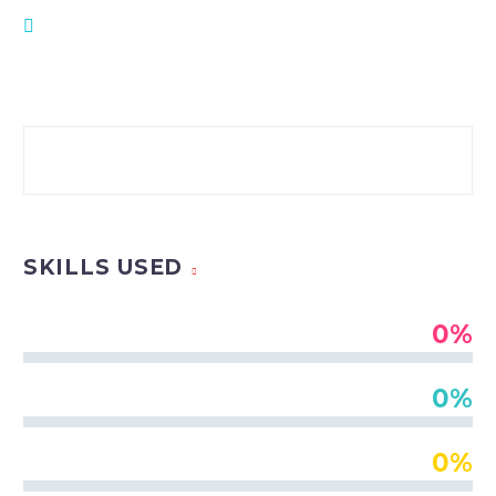
Incididunt ut labore et dolore
SKILLS USED
0%
Databases
0%
Programming
0%
Usability